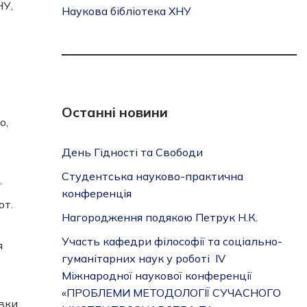
НУ,
Наукова бібліотека ХНУ
Останні новини
о,
День Гідності та Свободи
Студентська науково-практична
.
конференція
от.
Нагородження подякою Петрук Н.К.
Участь кафедри філософії та соціально-
я
гуманітарних наук у роботі IV
Міжнародної наукової конференції
«ПРОБЛЕМИ МЕТОДОЛОГІЇ СУЧАСНОГО
івки