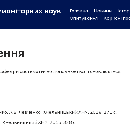
уманітарних наук
Головна
Новини
Істор
Опитування
Корисні по
ення
федри систематично доповнюється і оновлюється.
ченко, А.В. Левченко. Хмельницький:ХНУ, 2018. 271 с.
ка. Хмельницький:ХНУ, 2015. 328 с.