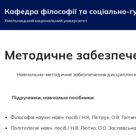
Кафедра філософії та соціально-г
Перейти
Хмельницький національний університет
до
вмісту
Методичне забезпеч
Навчально-методичне забезпечення дисциплін ка
Підручники, навчальні посібники:
Філософія науки: навч. посіб./ Н.К. Петрук, О.В. Гап
Політологія: навч. посіб./ Н.В. Лютко, О.О. Заславсь