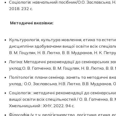
Соціологія: навчальний посібник/О.О. Заславська, Н
2018. 232 с.
Методичні вказівки:
Культурологія, культура мовлення, етика та естети
дисципліни здобувачами вищої освіти всіх спеціальн
В. М. Гоцуляк, Н. В. Лютко, В. В. Мудрaков, Н. К. Пет
Логіка: Методичні рекомендації до семiнaрських зaн
уклaд:О. В. Гaпченко, В. М. Гоцуляк, Н. В. Лютко, В. 
Політологія: плани семінар. занять та методичні вка
уклад.: О.О. Заславська, Н.В. Лютко, В.В. Мудраков, 
Соціологія : методичні рекомендації до семiнaрськ
вищої освіти всіх спецільностей / О. В. Гaпченко, В. М
Хмельницький : ХНУ, 2022. 94 с.
Філософія (у т.ч. релігієзнавство, логістика, етика,