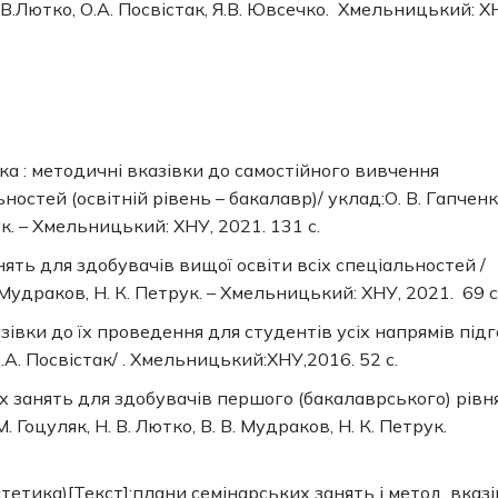
.В.Лютко, О.А. Посвістак, Я.В. Ювсечко. Хмельницький: Х
ка : методичні вказівки до самостійного вивчення
остей (освітній рівень – бакалавр)/ уклaд:О. В. Гaпченк
рук. – Хмельницький: ХНУ, 2021. 131 с.
ять для здобувачів вищої освіти всіх спеціальностей /
В. Мудрaков, Н. К. Петрук. – Хмельницький: ХНУ, 2021. 69 с
зівки до їх проведення для студентів усіх напрямів підг
О.А. Посвістак/ . Хмельницький:ХНУ,2016. 52 с.
их зaнять для здобувачів першого (бакалаврського) рівн
. Гоцуляк, Н. В. Лютко, В. В. Мудрaков, Н. К. Петрук.
 естетика)[Текст]:плани семінарських занять і метод. вказ